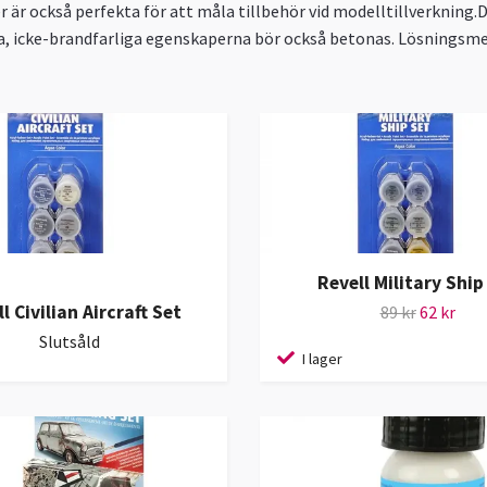
r är också perfekta för att måla tillbehör vid modelltillverkning
a, icke-brandfarliga egenskaperna bör också betonas. Lösningsmed
Revell Military Ship
l Civilian Aircraft Set
89 kr
62 kr
Slutsåld
I lager