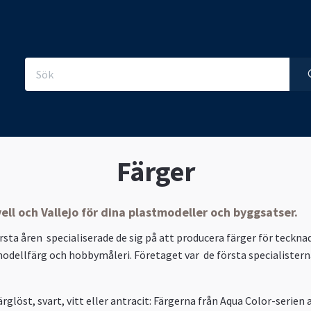
Färger
vell och Vallejo för dina plastmodeller och byggsatser.
rsta åren specialiserade de sig på att producera färger för teckna
odellfärg och hobbymåleri. Företaget var de första specialisterna
glöst, svart, vitt eller antracit:
F
ärgerna från Aqua Color-serien