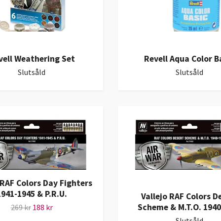
vell Weathering Set
Revell Aqua Color B
Slutsåld
Slutsåld
 RAF Colors Day Fighters
1941-1945 & P.R.U.
Vallejo RAF Colors D
Scheme & M.T.O. 1940
269 kr
188 kr
Slutsåld