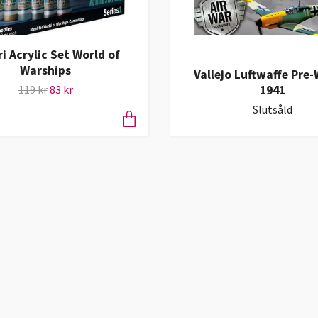
ri Acrylic Set World of
Warships
Vallejo Luftwaffe Pre-
1941
119 kr
83 kr
Slutsåld