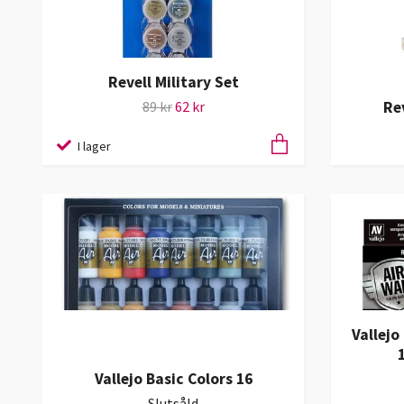
Revell Military Set
Re
89 kr
62 kr
I lager
Vallejo
Vallejo Basic Colors 16
Slutsåld