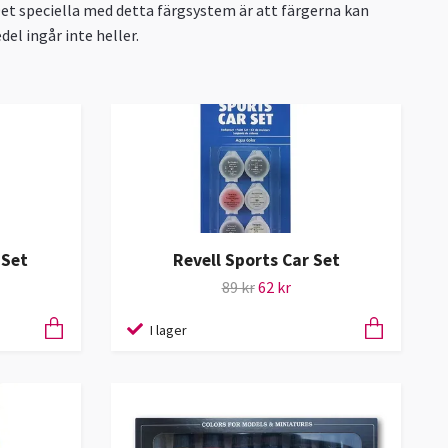
.Det speciella med detta färgsystem är att färgerna kan
el ingår inte heller.
 Set
Revell Sports Car Set
89 kr
62 kr
I lager