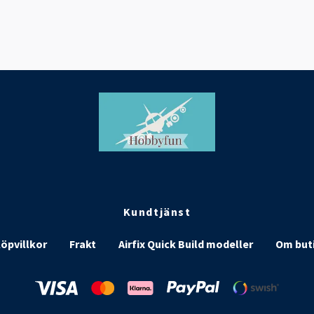
Kundtjänst
öpvillkor
Frakt
Airfix Quick Build modeller
Om but