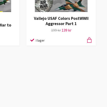
Vallejo USAF Colors PostWWII
Aggressor Part 1
War to
199 kr
139 kr
I lager