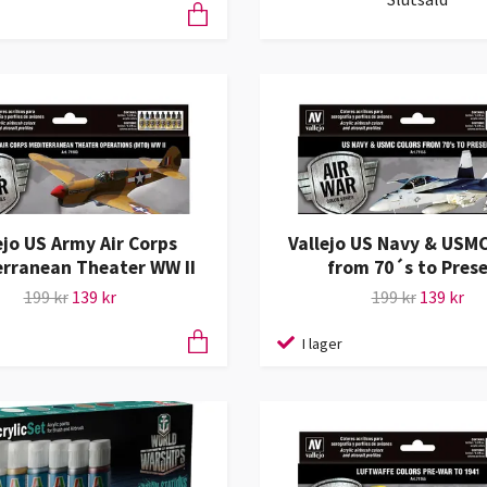
ejo US Army Air Corps
Vallejo US Navy & USMC
rranean Theater WW II
from 70´s to Pres
199 kr
139 kr
199 kr
139 kr
I lager