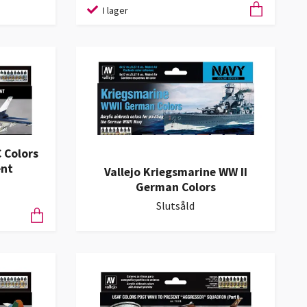
I lager
 Colors
ent
Vallejo Kriegsmarine WW II
German Colors
Slutsåld