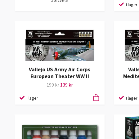
I lager
Vallejo US Army Air Corps
Vall
European Theater WW II
Medite
199 kr
139 kr
I lager
I lager